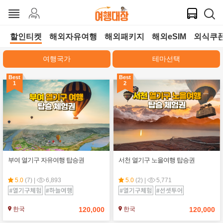
할인티켓
해외자유여행
해외패키지
해외eSIM
외식쿠폰
여행국가
테마선택
Best
Best
1
2
부여 열기구 자유여행 탑승권
서천 열기구 노을여행 탑승권
5.0
(7)
|
6,893
5.0
(2)
|
5,771
120,000
120,000
한국
한국