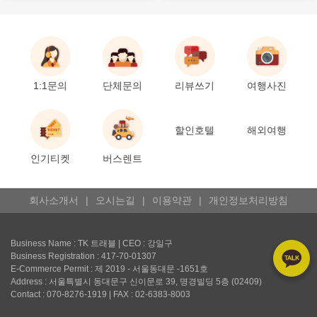
1:1문의
단체문의
리뷰쓰기
여행사진
할인호텔
해외여행
인기티켓
버스렌트
회사소개서
|
오시는길
|
이용약관
|
개인정보처리방침
Business Name : TK 트래블 | CEO : 강일구
Business Registration : 417-70-01307
E-Commerce Permit : 제 2019 - 서울동대문 -1651호
Address : 서울특별시 동대문구 신이문로 39, 명경빌딩 5층 (02409)
Contact : 070-8276-1919 | FAX : 02-6383-8003