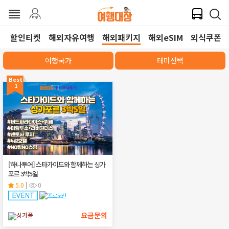
할인티켓
해외자유여행
해외패키지
해외eSIM
외식쿠폰
여행국가
테마선택
Best
1
[하나투어] 스타가이드와 함께하는 싱가
포르 3박5일
5.0
|
0
요금문의
싱가폴