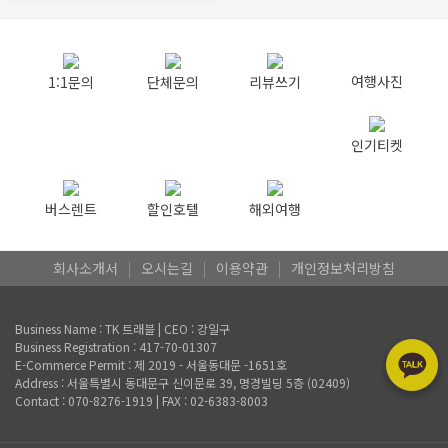
여행사진
1:1문의
단체문의
리뷰쓰기
인기티켓
버스렌트
할인호텔
해외여행
회사소개서
|
오시는길
|
이용약관
|
개인정보처리방침
Business Name : TK 트래블 | CEO : 강일구
Business Registration : 417-70-01307
E-Commerce Permit : 제 2019 - 서울동대문 -1651호
Address : 서울특별시 동대문구 신이문로 39, 명경빌딩 5층 (02409)
Contact : 070-8276-1919 | FAX : 02-6383-8003