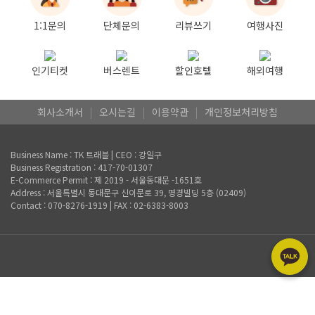
1:1문의
단체문의
리뷰쓰기
여행사진
인기티켓
버스렌트
할인호텔
해외여행
회사소개서
|
오시는길
|
이용약관
|
개인정보처리방침
Business Name : TK 트래블 | CEO : 강일구
Business Registration : 417-70-01307
E-Commerce Permit : 제 2019 - 서울동대문 -1651호
Address : 서울특별시 동대문구 신이문로 39, 명경빌딩 5층 (02409)
Contact : 070-8276-1919 | FAX : 02-6383-8003