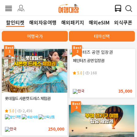
할인티켓
해외자유여행
해외패키지
해외eSIM
외식쿠폰
여행국가
테마선택
Best
Best
1
2
페인터즈 공연 입장권
5.0
|
168
35,000
한국
롯데월드 샤론캣 드레스 체험권
Best
3
5.0
|
2,456
250,000
한국