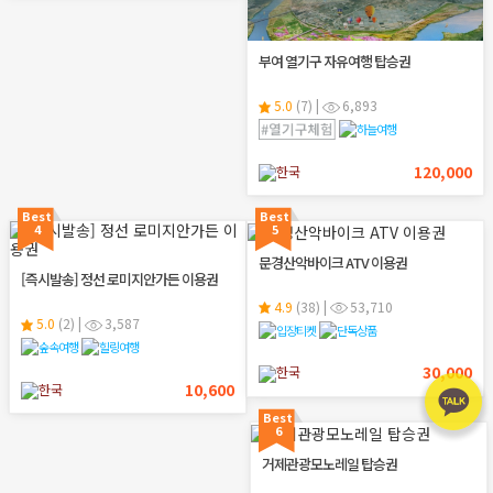
부여 열기구 자유여행 탑승권
5.0
(7)
|
6,893
120,000
한국
Best
Best
4
5
문경산악바이크 ATV 이용권
[즉시발송] 정선 로미지안가든 이용권
4.9
(38)
|
53,710
5.0
(2)
|
3,587
30,000
한국
10,600
한국
Best
6
거제관광모노레일 탑승권