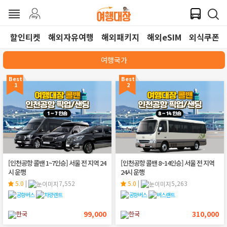
할인티켓
해외자유여행
해외패키지
해외eSIM
외식쿠폰
여행국가
Best
Best
1
2
[인천공항 콜밴 1~7인승] 서울 전 지역 24
[인천공항 콜밴 8~14인승] 서울 전 지역
시 운행
24시 운행
5.0
|
7,552
5.0
|
5,263
99,000
310,000
한국
한국