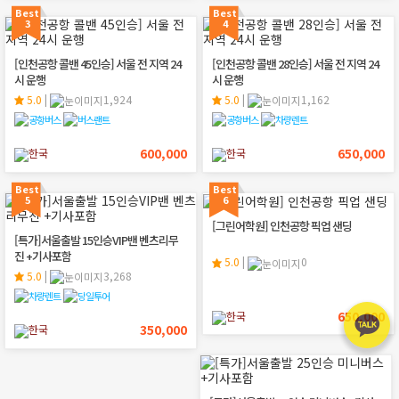
Best
Best
3
4
[인천공항 콜밴 45인승] 서울 전 지역 24
[인천공항 콜밴 28인승] 서울 전 지역 24
시 운행
시 운행
5.0
|
1,924
5.0
|
1,162
600,000
650,000
한국
한국
Best
Best
5
6
[그린어학원] 인천공항 픽업 샌딩
[특가]서울출발 15인승VIP밴 벤츠리무
진 +기사포함
5.0
|
0
5.0
|
3,268
650,000
한국
350,000
한국