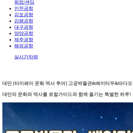
픽업/샌딩
인천공항
김포공항
김해공항
대구공항
양양공항
제주공항
해외공항
실시간차량
대만 [타이페이 문화 역사 투어] 고궁박물관&베이터우&따다
대만의 문화와 역사를 로컬가이드와 함께 즐기는 특별한 하루!
상품코드 : TBTW04