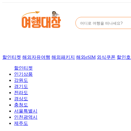
할인티켓
해외자유여행
해외패키지
해외eSIM
외식쿠폰
할인호
할인티켓
인기상품
강원도
경기도
전라도
경상도
충청도
서울특별시
인천광역시
제주도