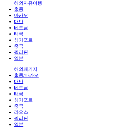
해외자유여행
홍콩
마카오
대만
베트남
태국
싱가포르
중국
필리핀
일본
해외패키지
홍콩/마카오
대만
베트남
태국
싱가포르
중국
라오스
필리핀
일본