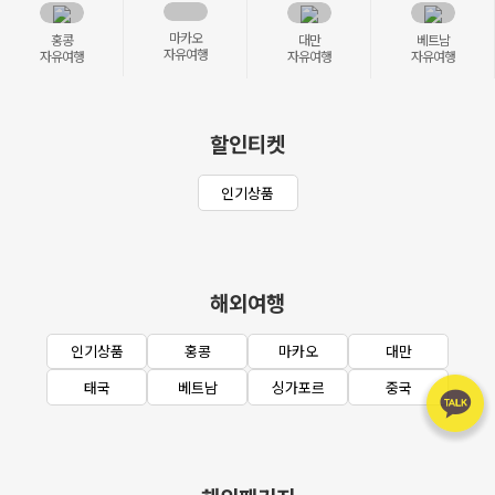
마카오
홍콩
대만
베트남
자유여행
자유여행
자유여행
자유여행
할인티켓
인기상품
해외여행
인기상품
홍콩
마카오
대만
태국
베트남
싱가포르
중국